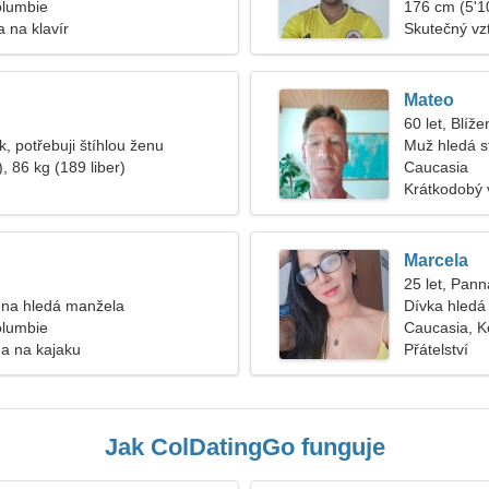
olumbie
176 cm (5'10
 na klavír
Skutečný vz
Mateo
60 let, Blíže
, potřebuji štíhlou ženu
Muž hledá s
, 86 kg (189 liber)
Caucasia
Krátkodobý 
Marcela
25 let, Pann
na hledá manžela
Dívka hledá 
olumbie
Caucasia, K
a na kajaku
Přátelství
Jak ColDatingGo funguje