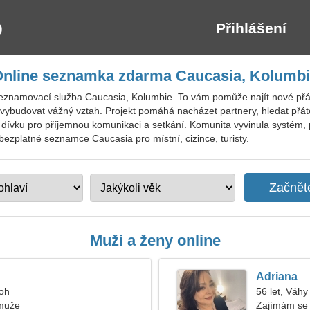
Přihlášení
nline seznamka zdarma Caucasia, Kolumb
seznamovací služba Caucasia, Kolumbie. To vám pomůže najít nové přá
í vybudovat vážný vztah. Projekt pomáhá nacházet partnery, hledat přá
 dívku pro příjemnou komunikaci a setkání. Komunita vyvinula systém, 
ezplatné seznamce Caucasia pro místní, cizince, turisty.
Muži a ženy online
Adriana
roh
56 let, Váhy
muže
Zajímám se 