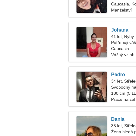
Caucasia, K
Manželství
Johana
41 let, Ryby
Potřebuji váš
Caucasia
Vážný vztah
Pedro
34 let, Střele
Svobodný mu
180 cm (5'11"
Práce na za
Dania
35 let, Střele
Žena hledá 