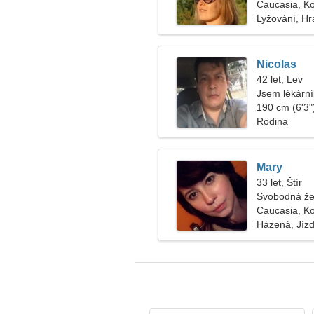
Caucasia, K
Lyžování, Hra
Nicolas
42 let, Lev
Jsem lékárník
190 cm (6'3")
Rodina
Mary
33 let, Štír
Svobodná že
Caucasia, K
Házená, Jízd