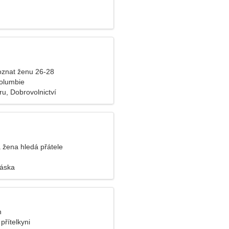
znat ženu 26-28
olumbie
ru, Dobrovolnictví
žena hledá přátele
láska
n
přítelkyni