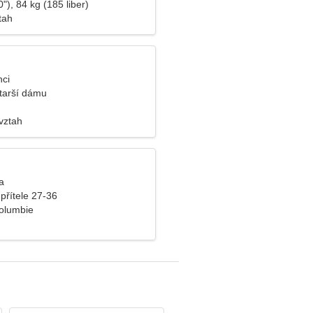
"), 84 kg (185 liber)
tah
nci
tarší dámu
vztah
a
přítele 27-36
olumbie