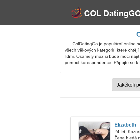
O
ColDatingGo je populární online 
všech věkových kategorií, které chtěj
lidmi. Osamělý muž si bude moci najít
pomocí korespondence. Připojte se k b
Elizabeth
24 let, Kozo
Žena hledá 