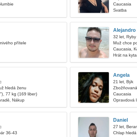
olumbie
Caucasia
Svatba
Alejandro
32 let, Ryby
nivého přítele
Muž chce po
Caucasia, K
Hrát na kyta
Angela
c
21 let, Býk
ž hledá ženu
Zbožňovaná 
), 77 kg (169 liber)
Caucasia
hradě, Nákup
Opravdová 
Daniel
c
27 let, Bera
pár 36-43
Chlap hledá 