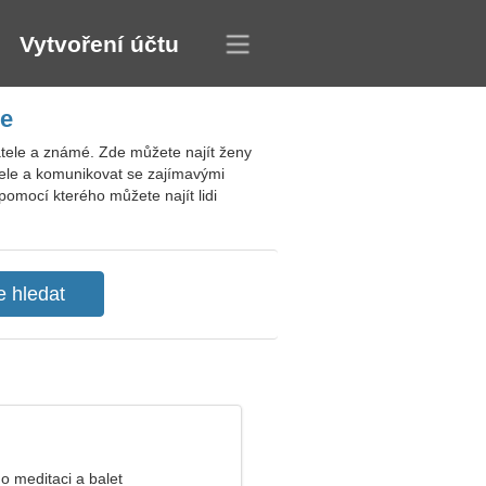
Vytvoření účtu
ie
tele a známé. Zde můžete najít ženy
tele a komunikovat se zajímavými
pomocí kterého můžete najít lidi
o meditaci a balet