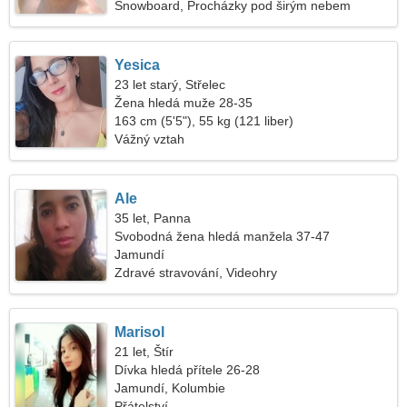
Snowboard, Procházky pod širým nebem
Yesica
23 let starý, Střelec
Žena hledá muže 28-35
163 cm (5'5"), 55 kg (121 liber)
Vážný vztah
Ale
35 let, Panna
Svobodná žena hledá manžela 37-47
Jamundí
Zdravé stravování, Videohry
Marisol
21 let, Štír
Dívka hledá přítele 26-28
Jamundí, Kolumbie
Přátelství