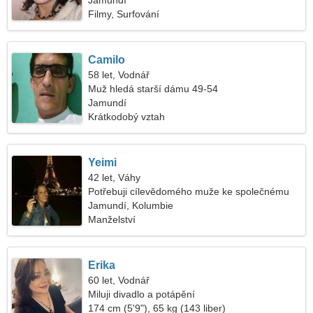
Jamundí
Filmy, Surfování
Camilo
58 let, Vodnář
Muž hledá starší dámu 49-54
Jamundí
Krátkodobý vztah
Yeimi
42 let, Váhy
Potřebuji cílevědomého muže ke společnému
tanci
Jamundí, Kolumbie
Manželství
Erika
60 let, Vodnář
Miluji divadlo a potápění
174 cm (5'9"), 65 kg (143 liber)