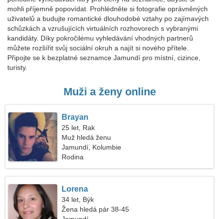
mohli příjemně popovídat. Prohlédněte si fotografie oprávněných
uživatelů a budujte romantické dlouhodobé vztahy po zajímavých
schůzkách a vzrušujících virtuálních rozhovorech s vybranými
kandidáty. Díky pokročilému vyhledávání vhodných partnerů
můžete rozšířit svůj sociální okruh a najít si nového přítele.
Připojte se k bezplatné seznamce Jamundí pro místní, cizince,
turisty.
Muži a ženy online
Brayan
25 let, Rak
Muž hledá ženu
Jamundí, Kolumbie
Rodina
Lorena
34 let, Býk
Žena hledá pár 38-45