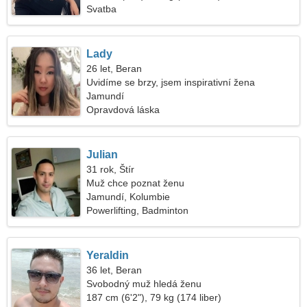
Svatba
Lady
26 let, Beran
Uvidíme se brzy, jsem inspirativní žena
Jamundí
Opravdová láska
Julian
31 rok, Štír
Muž chce poznat ženu
Jamundí, Kolumbie
Powerlifting, Badminton
Yeraldin
36 let, Beran
Svobodný muž hledá ženu
187 cm (6'2"), 79 kg (174 liber)