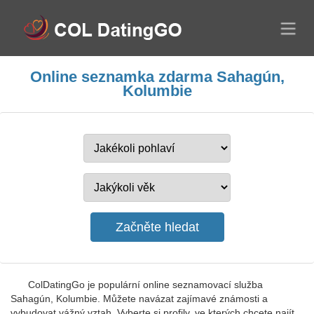
Online seznamka zdarma Sahagún,
Kolumbie
ColDatingGo je populární online seznamovací služba
Sahagún, Kolumbie. Můžete navázat zajímavé známosti a
vybudovat vážný vztah. Vyberte si profily, ve kterých chcete najít