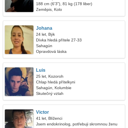
188 cm (6'3"), 81 kg (178 liber)
Zeměpis, Kolo
Johana
24 let, Býk
Dívka hledá přítele 27-33
Sahagún
Opravdová láska
Luis
25 let, Kozoroh
Chlap hledá přítelkyni
Sahagún, Kolumbie
Skutečný vztah
Victor
41 let, Blíženci
Jsem endokrinolog, potřebuji skromnou ženu