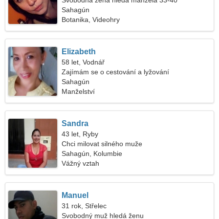
Svobodná žena hledá manžela 33-40
Sahagún
Botanika, Videohry
Elizabeth
58 let, Vodnář
Zajímám se o cestování a lyžování
Sahagún
Manželství
Sandra
43 let, Ryby
Chci milovat silného muže
Sahagún, Kolumbie
Vážný vztah
Manuel
31 rok, Střelec
Svobodný muž hledá ženu