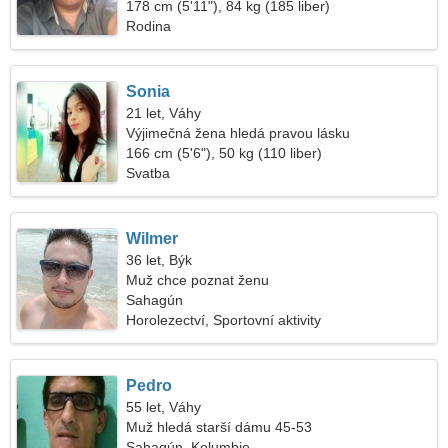
178 cm (5'11"), 84 kg (185 liber)
Rodina
Sonia
21 let, Váhy
Výjimečná žena hledá pravou lásku
166 cm (5'6"), 50 kg (110 liber)
Svatba
Wilmer
36 let, Býk
Muž chce poznat ženu
Sahagún
Horolezectví, Sportovní aktivity
Pedro
55 let, Váhy
Muž hledá starší dámu 45-53
Sahagún, Kolumbie