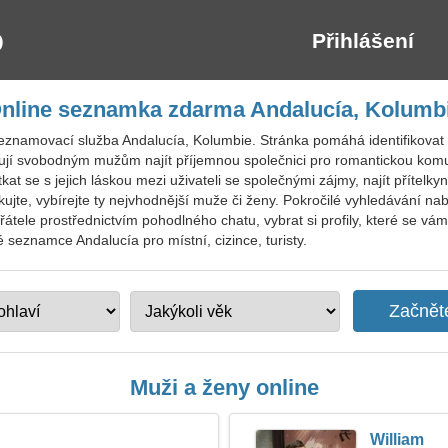
Přihlášení
nline seznamka zdarma Andalucía, Kolumb
eznamovací služba Andalucía, Kolumbie. Stránka pomáhá identifikovat k
ují svobodným mužům najít příjemnou společnici pro romantickou komun
t se s jejich láskou mezi uživateli se společnými zájmy, najít přítelky
jte, vybírejte ty nejvhodnější muže či ženy. Pokročilé vyhledávání na
ele prostřednictvím pohodlného chatu, vybrat si profily, které se vám 
 seznamce Andalucía pro místní, cizince, turisty.
Muži a ženy online
William