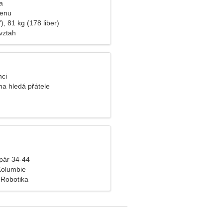
a
ženu
), 81 kg (178 liber)
vztah
nci
a hledá přátele
pár 34-44
Kolumbie
 Robotika