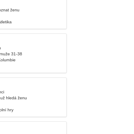
oznat ženu
tletika
n
 muže 31-38
Kolumbie
nci
už hledá ženu
olní hry