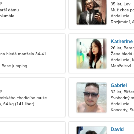
ř
35 let, Lev
tarší dámu
Muž chce p
Kolumbie
Andalucía
Rozjímání, A
Katherine
26 let, Bera
na hledá manžela 34-41
Žena hledá
Andalucía, 
, Base jumping
Manželství
Gabriel
ř
32 let, Blíže
átelského chodícího muže
Svobodný m
, 64 kg (141 liber)
Andalucía
Koncerty, St
David