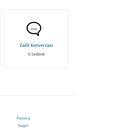
Začít konverzaci
V češtině
Pereira
Itagüí