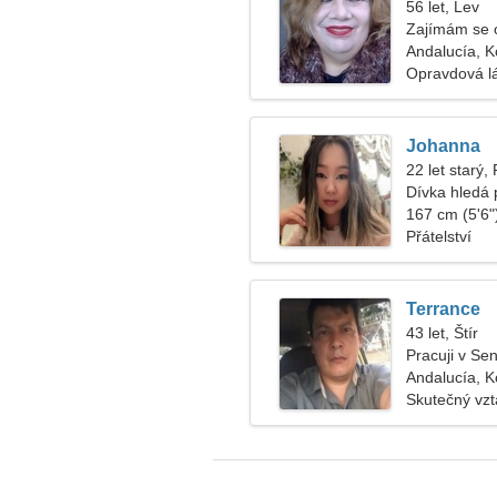
56 let, Lev
Zajímám se o
Andalucía, 
Opravdová l
Johanna
22 let starý,
Dívka hledá p
167 cm (5'6")
Přátelství
Terrance
43 let, Štír
Pracuji v Se
ženu
Andalucía, 
Skutečný vz