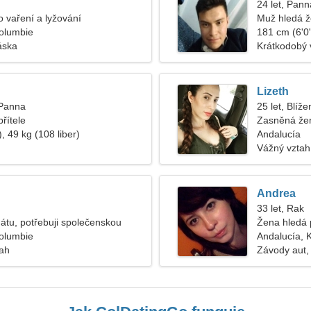
24 let, Pann
 vaření a lyžování
Muž hledá 
Kolumbie
181 cm (6'0"
áska
Krátkodobý 
Lizeth
 Panna
25 let, Blíže
řítele
Zasněná žen
, 49 kg (108 liber)
Andalucía
Vážný vztah
Andrea
33 let, Rak
nátu, potřebuji společenskou
Žena hledá 
Kolumbie
Andalucía, 
tah
Závody aut,