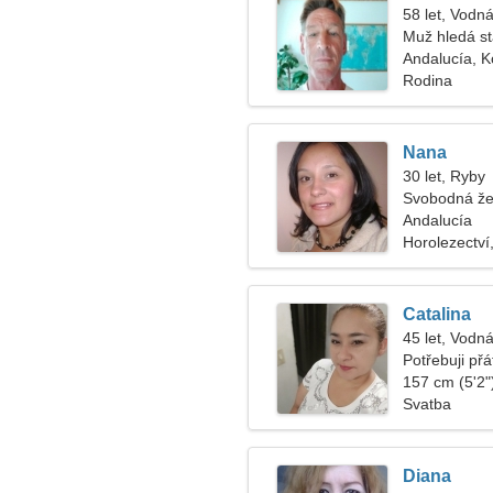
58 let, Vodná
Muž hledá s
Andalucía, 
Rodina
Nana
30 let, Ryby
Svobodná že
Andalucía
Horolezectví
Catalina
45 let, Vodná
Potřebuji př
157 cm (5'2")
Svatba
Diana